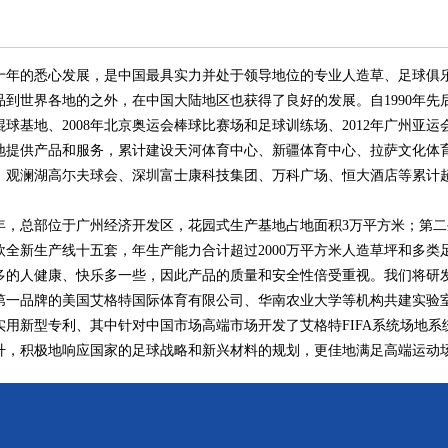
的悉心发展，是中国最具实力并处于领导地位的专业人造草、足球俱乐
品到世界各地的之外，在中国大陆地区也获得了良好的发展。自1990年
球基地、2008年北京奥运会棒球比赛场和足球训练场、2012年广州
地提供产品和服务，累计建设天河体育中心、新疆体育中心、拉萨文化体
、观澜湖高尓夫球会、深圳富士康科技集团、万科广场、恒大酒店等累计
年，总部位于广州经济开发区，花园式生产基地占地面积3万平方米；第二
欧全新生产线十五套，年生产能力合计超过2000万平方米人造草坪和多
多的人健康、快乐多一些，因此产品的质量和安全性倍受重视。我们将研
第一品牌的美国艾格特国际体育有限公司、华南农业大学等机构共建实验
实用新型专利、其中针对中国市场高端市场开发了艾格特FIFA系统场地
升，积极地响应国家的足球战略和新兴材料的规划，更佳地满足高端运动